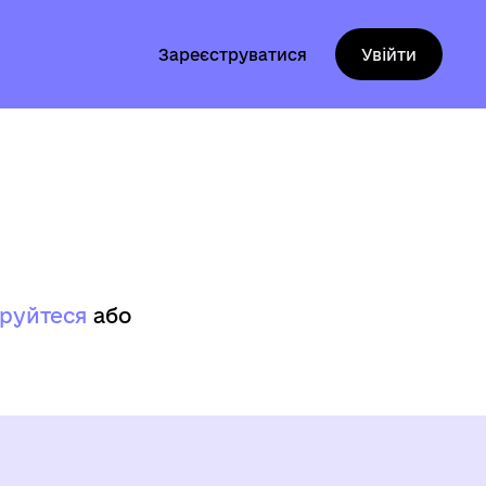
Зареєструватися
Увійти
труйтеся
aбо