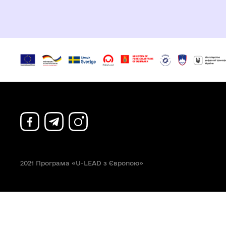
2021 Програма «U-LEAD з Європою»