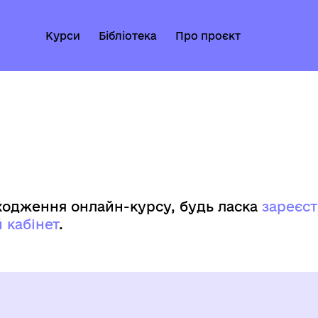
Курси
Бібліотека
Про проєкт
одження онлайн-курсу, будь ласка
зареєс
 кабінет
.