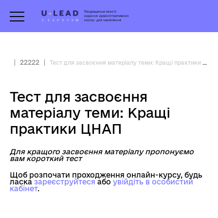
22222
Тест для засвоєння матеріалу теми: Кращі практики ЦНАП
Тест для засвоєння
матеріалу теми: Кращі
практики ЦНАП
Для кращого засвоєння матеріалу пропонуємо
вам короткий тест
Щоб розпочати проходження онлайн-курсу, будь
ласка
зареєструйтеся
aбо
увійдіть в особистий
кабінет
.