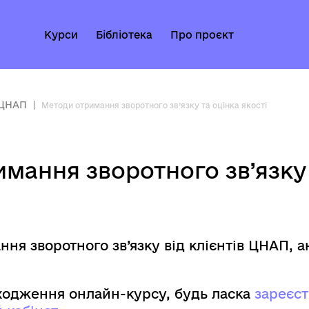
Курси
Бібліотека
Про проєкт
 ЦНАП
Методи отримання зворотного зв’язку та оцінка якості
мання зворотного зв’язку 
ня зворотного зв’язку від клієнтів ЦНАП, а
одження онлайн-курсу, будь ласка
зареєс