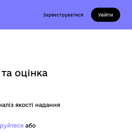
Зареєструватися
Увійти
та оцінка
наліз якості надання
труйтеся
aбо