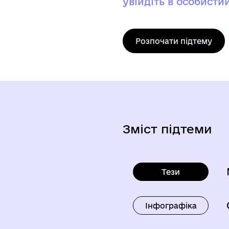
увійдіть в особистий
Розпочати підтему
Зміст підтеми
Тези
Інфографіка