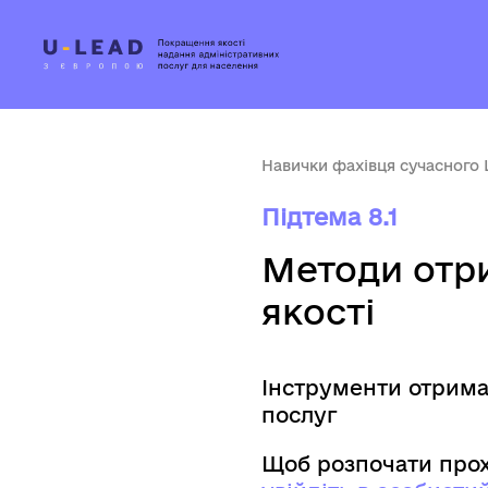
Навички фахівця сучасного
Підтема 8.1
Методи отри
якості
Інструменти отриман
послуг
Щоб розпочати прох