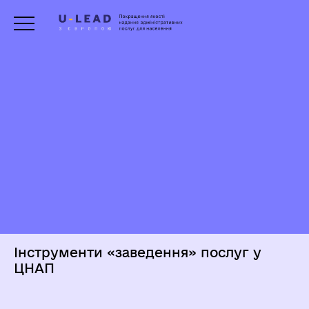
Як створити сучасний ЦНАП
Інтеграція послуг в ЦНАП
Відео
Тези
Тези
Тези
Тези
Тези
Інструменти «заведення» послуг у
ЦНАП