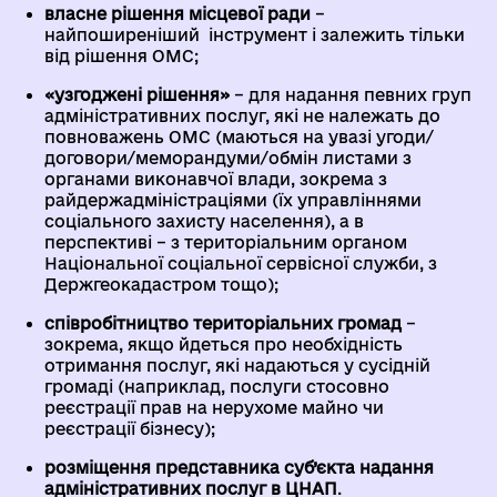
власне рішення місцевої ради
–
найпоширеніший інструмент і залежить тільки
від рішення ОМС;
«узгоджені рішення»
– для надання певних груп
адміністративних послуг, які не належать до
повноважень ОМС (маються на увазі угоди/
договори/меморандуми/обмін листами з
органами виконавчої влади, зокрема з
райдержадміністраціями (їх управліннями
соціального захисту населення), а в
перспективі – з територіальним органом
Національної соціальної сервісної служби, з
Держгеокадастром тощо);
співробітництво територіальних громад
–
зокрема, якщо йдеться про необхідність
отримання послуг, які надаються у сусідній
громаді (наприклад, послуги стосовно
реєстрації прав на нерухоме майно чи
реєстрації бізнесу);
розміщення представника суб’єкта надання
адміністративних послуг в ЦНАП
.