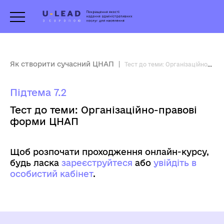
Як створити сучасний ЦНАП
Тест до теми: Організаційно-правові форми ЦНАП
Підтема 7.2
Тест до теми: Організаційно-правові
форми ЦНАП
Щоб розпочати проходження онлайн-курсу,
будь ласка
зареєструйтеся
aбо
увійдіть в
особистий кабінет
.