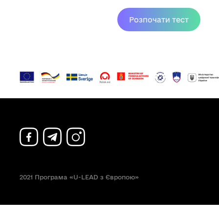
2021 Програма «U-LEAD з Європою»