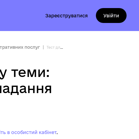
Зареєструватися
Увійти
стративних послуг
Тест для засвоєння матеріалу теми: Державна політика у сфері надання адміністративних послуг
у теми:
надання
іть в особистий кабінет
.