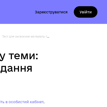
Зареєструватися
Увійти
Тест для засвоєння матеріалу теми: Моніторинг ефективності надання послуг
у теми:
адання
іть в особистий кабінет
.