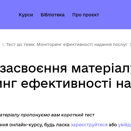
Курси
Бібліотека
Про проєкт
Тест до теми: Моніторинг ефективності надання послуг
 засвоєння матеріал
нг ефективності н
атеріалу пропонуємо вам короткий тест
ня онлайн-курсу, будь ласка
зареєструйтеся
aбо
увійд