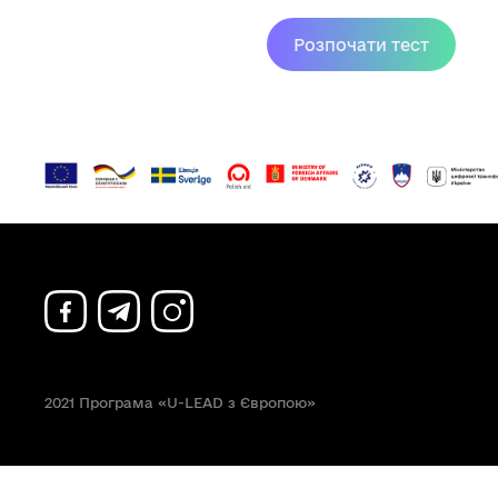
2021 Програма «U-LEAD з Європою»