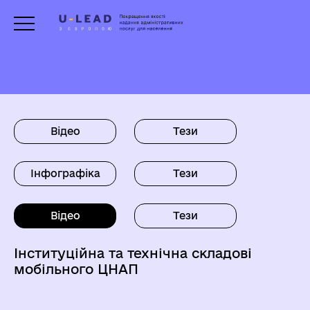
Навички фахівця сучасного ЦНАП
Особливості та ключові фактори, що впливають на визначення моделі ЦНАП
Відео
Тези
Інфографіка
Тези
Відео
Тези
Інституційна та технічна складові
мобільного ЦНАП