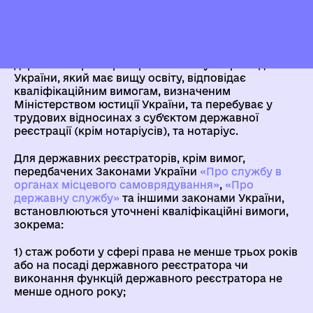
державного реєстратора
Відповідно до
Закону
про державну реєстрацію
державним реєстратором може бути громадянин
України, який має вищу освіту, відповідає
кваліфікаційним вимогам, визначеним
Міністерством юстиції України, та перебуває у
трудових відносинах з суб’єктом державної
реєстрації (крім нотаріусів), та нотаріус.
Для державних реєстраторів, крім вимог,
передбачених Законами України
«Про службу в
органах місцевого самоврядування»
,
«Про
державну службу»
та іншими законами України,
встановлюються уточнені кваліфікаційні вимоги,
зокрема:
1) стаж роботи у сфері права не менше трьох років
або на посаді державного реєстратора чи
виконання функцій державного реєстратора не
менше одного року;