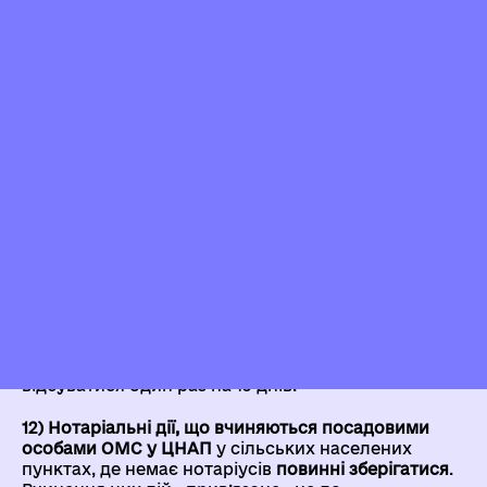
забезпечувати належний облік та контроль справ.
11) Використання ПК «Інтегрована інформаційна
система «Соціальна громада».
для надання
адмінпослуг сфери соціального захисту
населення через взаємодію ЦНАП (в т.ч. з ВРМ) з
підрозділами соціального захисту (УСЗН).
Потрібно враховувати щорічну платність ПК
«Криптосервер: Модуль шифрування» для
забезпечення працездатності ПК ІІС
“Соціальна громада”, необхідність його
застосування для кожного ВРМ (що треба
враховувати при розрахунку користувачів на
ВРМ), а також обов’язковість оплати за технічний
та інформаційно-консультаційний супровід цього
ПК. Водночас, при його застосуванні є важливий
позитив – документи передаються в УСЗН онлайн,
натомість доставка паперових справ може
відбуватися один раз на 15 днів.
12)
Нотаріальні дії, що вчиняються посадовими
особами ОМС у ЦНАП
у сільських населених
пунктах, де немає нотаріусів
повинні зберігатися
.