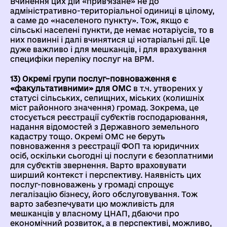
Вчинення цих дій «прив’язане» не до
адміністративно-територіальної одиниці в цілому,
а саме до «населеного пункту». Тож, якщо є
сільські населені пункти, де немає нотаріусів, то в
них повинні і далі вчинятися ці нотаріальні дії. Це
дуже важливо і для мешканців, і для врахування
специфіки переліку послуг на ВРМ.
13) Окремі групи послуг–повноваження є
«факультативними» для ОМС
в т.ч. утворених у
статусі сільських, селищних, міських (колишніх
міст районного значення) громад. Зокрема, це
стосується реєстрації суб’єктів господарювання,
надання відомостей з Державного земельного
кадастру тощо. Окремі ОМС не беруть
повноваження з реєстрації ФОП та юридичних
осіб, оскільки сьогодні ці послуги є безоплатними
для суб’єктів звернення. Варто враховувати
ширший контекст і перспективу. Наявність цих
послуг-повноважень у громаді спрощує
легалізацію бізнесу, його обслуговування. Тож
варто забезпечувати цю можливість для
мешканців у власному ЦНАП, дбаючи про
економічний розвиток, а в перспективі, можливо,