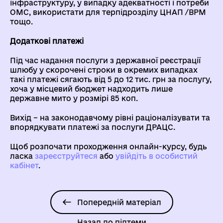
інфраструктуру, у випадку адекватності і потреби
ОМС, використати для терпідрозділу ЦНАП /ВРМ
тощо.
Додаткові платежі
Під час надання послуги з державної реєстрації
шлюбу у скорочені строки в окремих випадках
такі платежі сягають від 5 до 12 тис. грн за послугу,
хоча у місцевий бюджет надходить лише
державне мито у розмірі 85 коп.
Вихід – на законодавчому рівні раціоналізувати та
впорядкувати платежі за послуги ДРАЦС.
Щоб розпочати проходження онлайн-курсу, будь
ласка
зареєструйтеся
aбо
увійдіть в особистий
кабінет
.
Попередній матеріал
Назад до підтеми