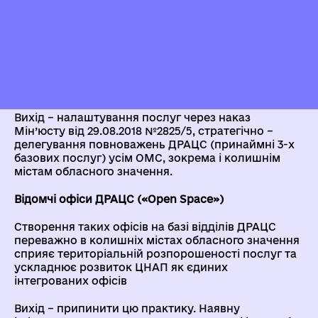
Віддалення послуг від мешканців
Це стосується громад, що ввійшли до складу ОТГ /
укрупнених тергромад, адміністративними
центрами яких є колишні міста обласного
значення. Для райцентрів («старих» і нинішніх) –
теж, якщо ОМС не бере ці повноваження.
Вихід – налаштування послуг через наказ
Мін’юсту від 29.08.2018 №2825/5, стратегічно –
делегування повноважень ДРАЦС (принаймні 3-х
базових послуг) усім ОМС, зокрема і колишнім
містам обласного значення.
Відомчі офіси ДРАЦС («Open Space»)
Створення таких офісів на базі відділів ДРАЦС
переважно в колишніх містах обласного значення
сприяє територіальній розпорошеності послуг та
ускладнює розвиток ЦНАП як єдиних
інтегрованих офісів
Вихід – припинити цю практику. Наявну