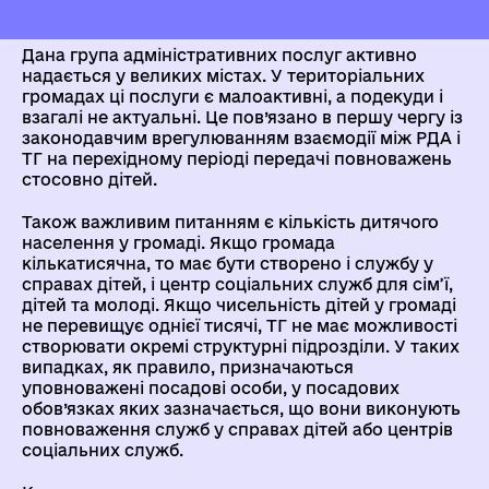
Дана група адміністративних послуг активно
надається у великих містах. У територіальних
громадах ці послуги є малоактивні, а подекуди і
взагалі не актуальні. Це пов’язано в першу чергу із
законодавчим врегулюванням взаємодії між РДА і
ТГ на перехідному періоді передачі повноважень
стосовно дітей.
Також важливим питанням є кількість дитячого
населення у громаді. Якщо громада
кількатисячна, то має бути створено і службу у
справах дітей, і центр соціальних служб для сім’ї,
дітей та молоді. Якщо чисельність дітей у громаді
не перевищує однієї тисячі, ТГ не має можливості
створювати окремі структурні підрозділи. У таких
випадках, як правило, призначаються
уповноважені посадові особи, у посадових
обов’язках яких зазначається, що вони виконують
повноваження служб у справах дітей або центрів
соціальних служб.