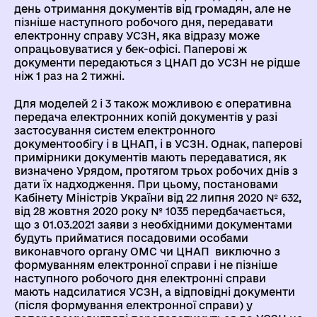
день отримання документів від громадян, але не
пізніше наступного робочого дня, передавати
електронну справу УСЗН, яка відразу може
опрацьовуватися у бек-офісі. Паперові ж
документи передаються з ЦНАП до УСЗН не рідше
ніж 1 раз на 2 тижні.
Для моделей 2 і 3 також можливою є оперативна
передача електронних копій документів у разі
застосування систем електронного
документообігу і в ЦНАП, і в УСЗН. Однак, паперові
примірники документів мають передаватися, як
визначено Урядом, протягом трьох робочих днів з
дати їх надходження. При цьому, постановами
Кабінету Міністрів України від 22 липня 2020 № 632,
від 28 жовтня 2020 року № 1035 передбачається,
що з 01.03.2021 заяви з необхідними документами
будуть прийматися посадовими особами
виконавчого органу ОМС чи ЦНАП виключно з
формуванням електронної справи і не пізніше
наступного робочого дня електронні справи
мають надсилатися УСЗН, а відповідні документи
(після формування електронної справи) у