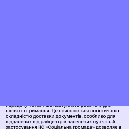
у ЦНАП колишніх міст обласного значення будуть
виконувати завдання адміністратора, або
представниками УСЗН РДА (щодо УСЗН РДА є
допустимим у виняткових випадках відповідно до
Закону «Про адміністративні послуги
»
).
Як передаються документи?
При застосуванні моделі 1, особливо у сільських
громадах, буде пришвидшено передачу УСЗН
отриманих документів від суб’єктів звернень як у
ЦНАП, так і в його територіальних підрозділах чи
на віддалених робочих місцях адміністраторів або
ж старостами.
Раніше ОМС таких громад, як правило на практиці,
один раз на тиждень доставляли прийняті від
мешканців документи до УСЗН, хоча Законом
«Про адміністративні послуги» передбачено
передачу не пізніше наступного робочого дня
після їх отримання. Це пояснюється логістичною
складністю доставки документів, особливо для
віддалених від райцентрів населених пунктів. А
застосування ІІС «Соціальна громада» дозволяє в